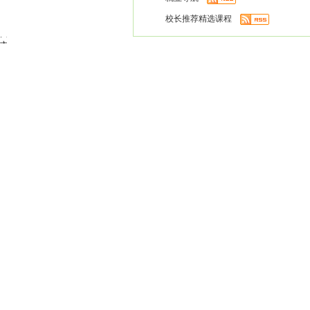
市,
校长推荐精选课程
银
川
市,
玉
树,
海
东,
陇
南
市,
酒
泉
市,
张
掖
市,
天
水
市,
金
昌
市,
兰
州
市,