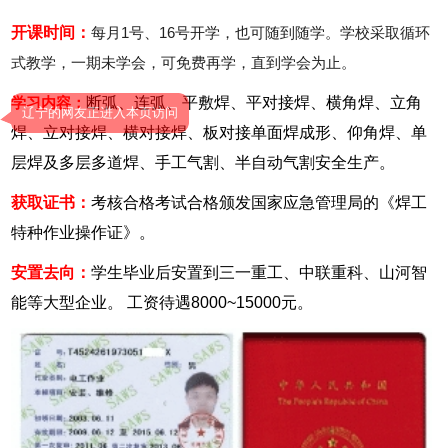
开课时间：
每月1号、16号开学，也可随到随学。学校采取循环
式教学，一期未学会，可免费再学，直到学会为止。
学习内容：
断弧、连弧、平敷焊、平对接焊、横角焊、立角
辽宁的网友正进入本页访问
焊、立对接焊、横对接焊、板对接单面焊成形、仰角焊、单
层焊及多层多道焊、手工气割、半自动气割安全生产。
获取证书：
考核合格考试合格颁发国家应急管理局的《焊工
特种作业操作证》。
安置去向：
学生毕业后安置到三一重工、中联重科、山河智
能等大型企业。 工资待遇8000~15000元。