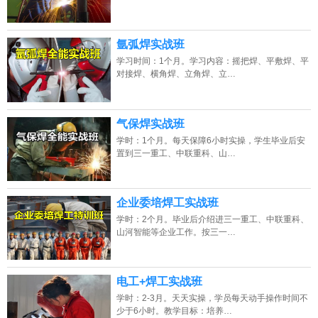
2026年8月9号_山西_朱同学（130****3935）报名:
【板卡级电脑维修实战
班】
氩弧焊实战班
学习时间：1个月。学习内容：摇把焊、平敷焊、平
2026年8月9号_广西_胡同学（186****2646）报名:
【电动工具维修实战班】
对接焊、横角焊、立角焊、立…
2026年8月9号_河北_胡同学（137****3257）报名:
【电动车维修实战班】
2026年8月9号_重庆_韩同学（134****3617）报名:
【液晶电视维修实战班】
气保焊实战班
学时：1个月。每天保障6小时实操，学生毕业后安
2026年8月9号_浙江_钟同学（150****7429）报名:
【电子维修大专实战班】
置到三一重工、中联重科、山…
企业委培焊工实战班
学时：2个月。毕业后介绍进三一重工、中联重科、
山河智能等企业工作。按三一…
电工+焊工实战班
学时：2-3月。天天实操，学员每天动手操作时间不
少于6小时。教学目标：培养…